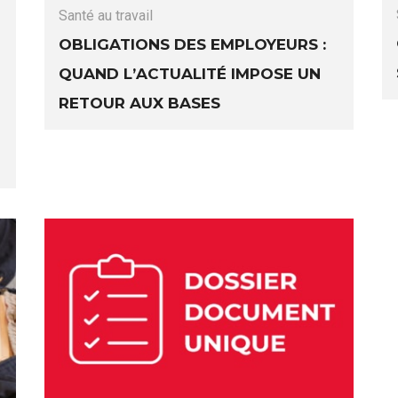
Santé au travail
Obligations des employeurs :
quand l’actualité impose un
retour aux bases
N
d
ar