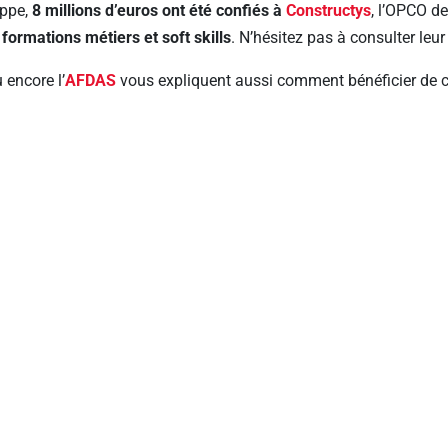
oppe,
8 millions d’euros ont été confiés à
Constructys
, l’OPCO d
e
formations métiers et soft skills
. N’hésitez pas à consulter leu
 encore l’
AFDAS
vous expliquent aussi comment bénéficier de c
oûts de formation pris en charge. Ce fléchage témoigne de la v
fessionnels.
Si vous vous demandez de quelle OPCO vous dépendez, cons
« Comment faire financer sa formation
rect avec les enjeux de santé et q
’inscrit en résonance avec les formations proposées par FTIRA
santé au travail) dirigé par
Raphael MESSNER
,
partenaire méti
ransformations du monde du travail exigent plus d’agilité, de coop