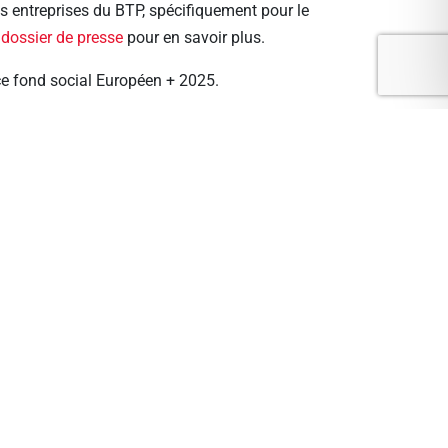
es entreprises du BTP, spécifiquement pour le
r
dossier de presse
pour en savoir plus.
e fond social Européen + 2025.
olonté de renforcer les compétences
ultez notre article :
 »
ualité de vie au travail
, notamment via
RMESS FORMATIONS
er dans le domaine de formations métiers du
ération et de résilience, les
soft skills