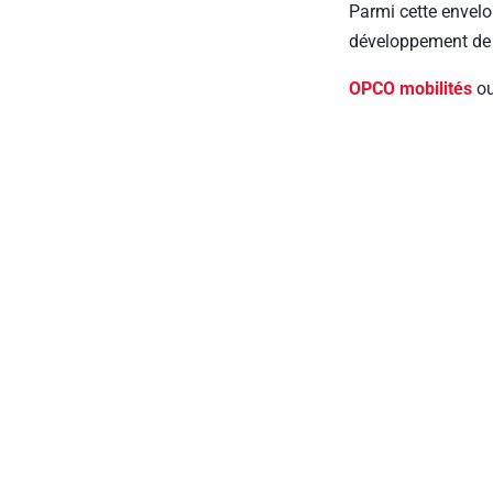
Parmi cette envel
développement d
OPCO mobilités
ou
Jusqu’à 50 % des c
techniques des pro
Un lien di
Cette dynamique s
(Réseau métiers et 
TP.
Alors que les t