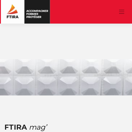
Skip
to
content
FTIRA
mag’