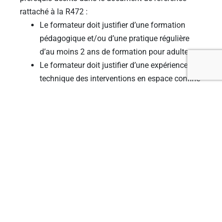
rattaché à la R472 :
Le formateur doit justifier d’une formation
pédagogique et/ou d’une pratique régulière
d’au moins 2 ans de formation pour adultes.
Le formateur doit justifier d’une expérience
technique des interventions en espace confiné
dans les milieux de l’eau et de
l’assainissement d’au moins 2 ans
Le formateur qui évalue les intervenants en
espace réel sécurisé est apte sur le plan
médical pour intervenir en espace confiné, et
utiliser les équipements de sécurité mis en
œuvre à cette occasion
Le formateur doit avoir suivi et satisfait aux
exigences de la formation, sur les
fondamentaux de la prévention, dispensée par