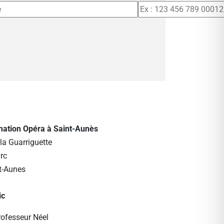
rmation Opéra à Saint-Aunès
la Guarriguette
rc
t-Aunes
ic
rofesseur Néel