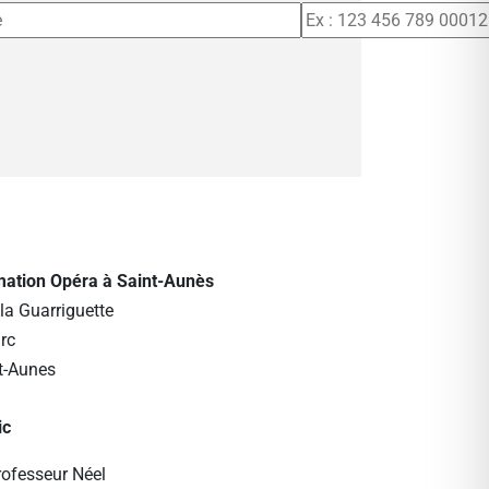
rmation Opéra à Saint-Aunès
la Guarriguette
rc
t-Aunes
ic
rofesseur Néel