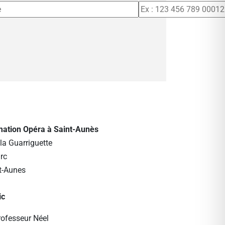
rmation Opéra à Saint-Aunès
la Guarriguette
rc
t-Aunes
ic
rofesseur Néel