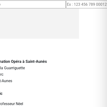
rmation Opéra à Saint-Aunès
la Guarriguette
rc
t-Aunes
ic
rofesseur Néel