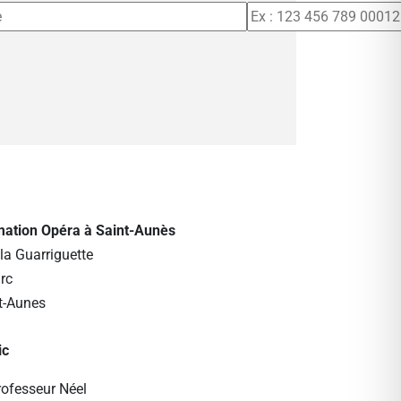
rmation Opéra à Saint-Aunès
la Guarriguette
rc
t-Aunes
ic
rofesseur Néel