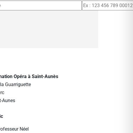
rmation Opéra à Saint-Aunès
la Guarriguette
rc
t-Aunes
ic
rofesseur Néel