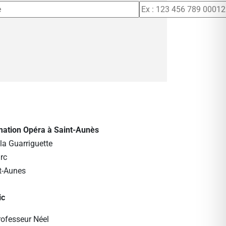
rmation Opéra à Saint-Aunès
la Guarriguette
rc
t-Aunes
ic
rofesseur Néel