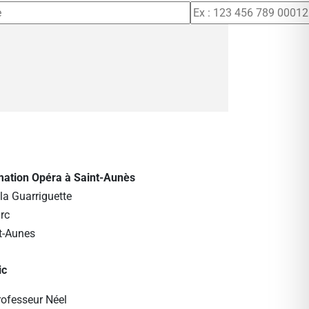
rmation Opéra à Saint-Aunès
la Guarriguette
rc
t-Aunes
ic
rofesseur Néel