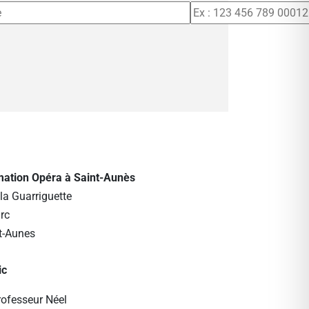
rmation Opéra à Saint-Aunès
la Guarriguette
rc
t-Aunes
ic
rofesseur Néel