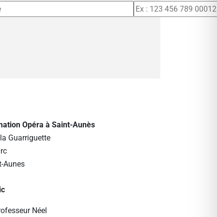
rmation Opéra à Saint-Aunès
la Guarriguette
rc
t-Aunes
ic
rofesseur Néel